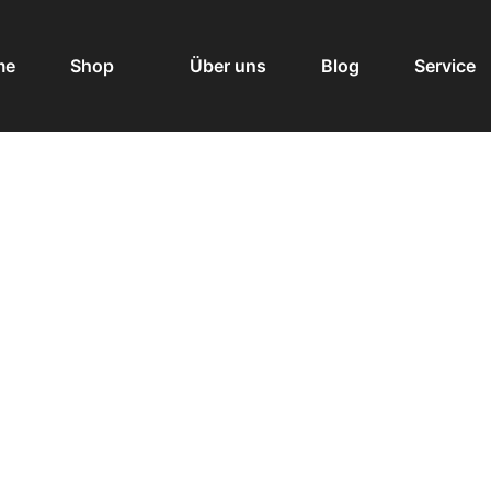
me
Shop
Über uns
Blog
Service
Faszination Wasser
Home
Shop
Faszination Wasser
/
/
Sort by Price: